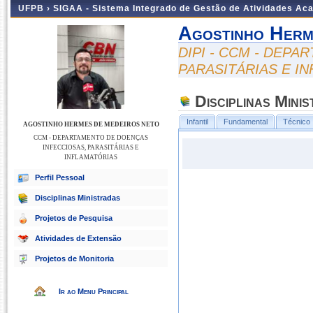
UFPB ›
SIGAA - Sistema Integrado de Gestão de Atividades Ac
Agostinho Herm
DIPI - CCM - DEP
PARASITÁRIAS E I
Disciplinas Mini
Infantil
Fundamental
Técnico
AGOSTINHO HERMES DE MEDEIROS NETO
CCM - DEPARTAMENTO DE DOENÇAS
INFECCIOSAS, PARASITÁRIAS E
INFLAMATÓRIAS
Perfil Pessoal
Disciplinas Ministradas
Projetos de Pesquisa
Atividades de Extensão
Projetos de Monitoria
Ir ao Menu Principal