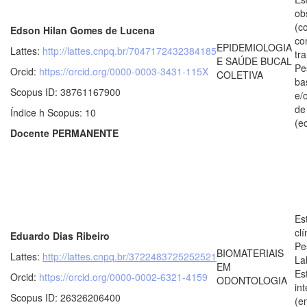
ob
(c
Edson Hilan Gomes de Lucena
co
EPIDEMIOLOGIA
Lattes:
http://lattes.cnpq.br/7047172432384185
tr
E SAÚDE BUCAL
Pe
Orcid:
https://orcid.org/0000-0003-3431-115X
COLETIVA
ba
Scopus ID: 38761167900
e/
de
Índice h Scopus: 10
(e
Docente PERMANENTE
Es
clí
Eduardo Dias Ribeiro
Pe
BIOMATERIAIS
Lattes:
http://lattes.cnpq.br/3722483725252521
La
EM
Es
Orcid:
https://orcid.org/0000-0002-6321-4159
ODONTOLOGIA
in
Scopus ID: 26326206400
(e