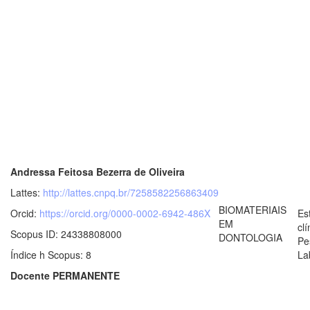
Andressa Feitosa Bezerra de Oliveira
Lattes:
http://lattes.cnpq.br/7258582256863409
BIOMATERIAIS
Orcid:
https://orcid.org/0000-0002-6942-486X
Es
EM
clí
Scopus ID: 24338808000
DONTOLOGIA
Pe
Índice h Scopus: 8
La
Docente PERMANENTE