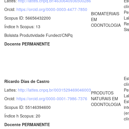
Lattes:
http://lattes.cnpq.br/4630640936500286
Es
clí
Orcid:
https://orcid.org/0000-0003-4477-7850
Pe
BIOMATERIAIS
Scopus ID: 56656432200
La
EM
Re
ODONTOLOGIA
Índice h Scopus: 13
Si
Bolsista Produtividade Fundect/CNPq
Docente PERMANENTE
Es
Ricardo Dias de Castro
clí
Lattes:
http://lattes.cnpq.br/0031529469046003
Pe
PRODUTOS
La
Orcid:
https://orcid.org/0000-0001-7986-7376
NATURAIS EM
Es
ODONTOLOGIA
Scopus ID: 55146394600
in
(e
Índice h Scopus: 20
clí
Docente PERMANENTE