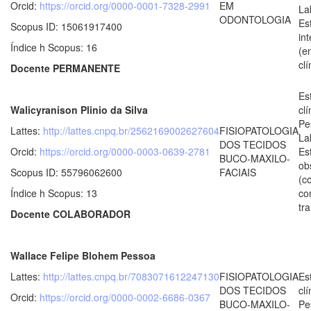
Orcid:
https://orcid.org/0000-0001-7328-2991
EM
La
ODONTOLOGIA
Es
Scopus ID: 15061917400
in
Índice h Scopus: 16
(e
clí
Docente PERMANENTE
Es
Walicyranison Plinio da Silva
clí
Pe
Lattes:
http://lattes.cnpq.br/2562169002627604
FISIOPATOLOGIA
La
DOS TECIDOS
Orcid:
https://orcid.org/0000-0003-0639-2781
Es
BUCO-MAXILO-
ob
Scopus ID: 55796062600
FACIAIS
(c
Índice h Scopus: 13
co
tr
Docente COLABORADOR
Wallace Felipe Blohem Pessoa
Lattes:
http://lattes.cnpq.br/7083071612247130
FISIOPATOLOGIA
Es
DOS TECIDOS
clí
Orcid:
https://orcid.org/0000-0002-6686-0367
BUCO-MAXILO-
Pe