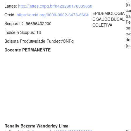
(c
Lattes:
http://lattes.cnpq.br/8423268176039658
co
EPIDEMIOLOGIA
Orcid:
https://orcid.org/0000-0002-6478-8664
tr
E SAÚDE BUCAL
Pe
Scopus ID: 56656432200
COLETIVA
ba
Índice h Scopus: 13
e/
de
Bolsista Produtividade Fundect/CNPq
(e
Docente PERMANENTE
Renally Bezerra Wanderley Lima