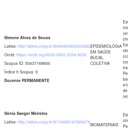
Es
in
(e
Simone Alves de Sousa
clí
Es
Lattes:
http://lattes.cnpq.br/8499404826503282
EPIDEMIOLOGIA
ob
EM SAÚDE
Orcid:
https://orcid.org/0000-0002-3254-9036
(c
BUCAL
co
Scopus ID: 55437168600
COLETIVA
tr
Índice h Scopus: 9
Pe
ba
Docente PERMANENTE
e/
de
(e
Sônia Saeger Meireles
Es
clí
Lattes:
http://lattes.cnpq.br/9174082167660676
BIOMATERIAIS
Pe