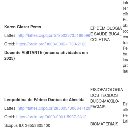
in
(e
clí
Es
ob
Karen Glazer Peres
EPIDEMIOLOGIA
(c
E SAÚDE BUCAL
Lattes:
http://lattes.cnpq.br/5795038735188096
co
COLETIVA
tr
Orcid:
https://orcid.org/0000-0002-1730-2123
Pe
Docente VISITANTE (encerra atividades em
ba
2025)
im
pr
la
FISIOPATOLOGIA
DOS TECIDOS
Leopoldina de Fátima Dantas de Almeida
BUCO-MAXILO-
Es
FACIAIS
Lattes:
http://lattes.cnpq.br/2850054306847129
clí
Pe
Orcid:
https://orcid.org/0000-0001-5997-6612
La
BIOMATERIAIS
Scopus ID: 36553805400