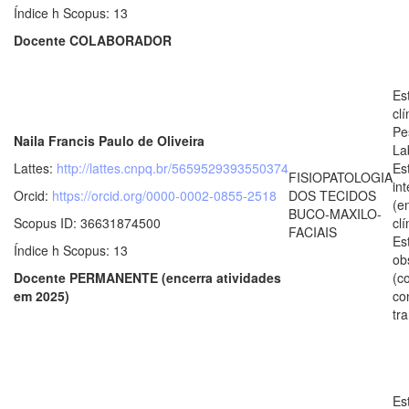
Índice h Scopus: 13
Docente COLABORADOR
Es
clí
Pe
Naila Francis Paulo de Oliveira
La
Lattes:
http://lattes.cnpq.br/5659529393550374
Es
FISIOPATOLOGIA
in
Orcid:
https://orcid.org/0000-0002-0855-2518
DOS TECIDOS
(e
BUCO-MAXILO-
Scopus ID: 36631874500
clí
FACIAIS
Es
Índice h Scopus: 13
ob
Docente PERMANENTE (encerra atividades
(c
em 2025)
co
tr
Es