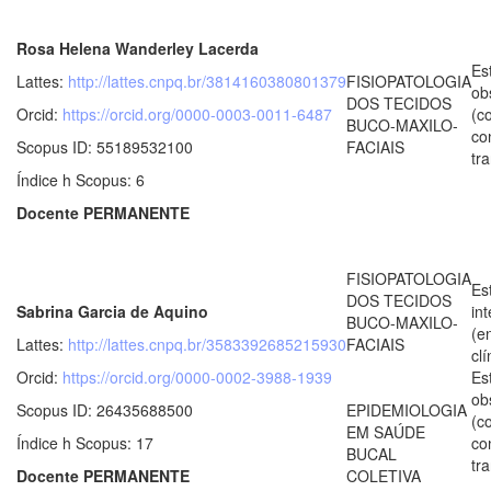
Rosa Helena Wanderley Lacerda
Es
Lattes:
http://lattes.cnpq.br/3814160380801379
FISIOPATOLOGIA
ob
DOS TECIDOS
Orcid:
https://orcid.org/0000-0003-0011-6487
(c
BUCO-MAXILO-
co
Scopus ID: 55189532100
FACIAIS
tr
Índice h Scopus: 6
Docente PERMANENTE
FISIOPATOLOGIA
Es
DOS TECIDOS
Sabrina Garcia de Aquino
in
BUCO-MAXILO-
(e
Lattes:
http://lattes.cnpq.br/3583392685215930
FACIAIS
clí
Orcid:
https://orcid.org/0000-0002-3988-1939
Es
ob
Scopus ID: 26435688500
EPIDEMIOLOGIA
(c
EM SAÚDE
Índice h Scopus: 17
co
BUCAL
tr
Docente PERMANENTE
COLETIVA