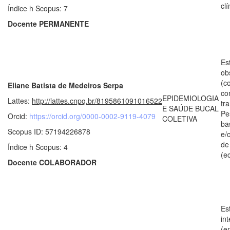
clí
Índice h Scopus: 7
Docente PERMANENTE
Es
ob
(c
Eliane Batista de Medeiros Serpa
co
EPIDEMIOLOGIA
Lattes:
http://lattes.cnpq.br/8195861091016522
tr
E SAÚDE BUCAL
Pe
Orcid:
https://orcid.org/0000-0002-9119-4079
COLETIVA
ba
Scopus ID: 57194226878
e/
de
Índice h Scopus: 4
(e
Docente COLABORADOR
Es
in
(e