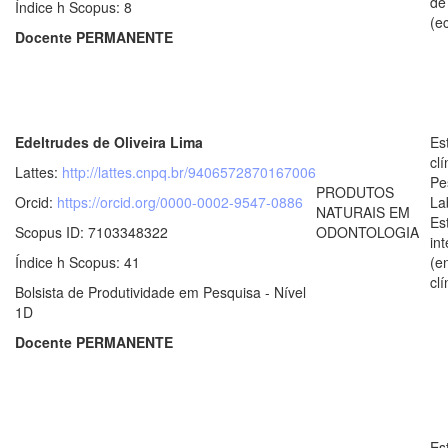
de
Índice h Scopus: 8
(e
Docente PERMANENTE
Edeltrudes de Oliveira Lima
Es
clí
Lattes:
http://lattes.cnpq.br/9406572870167006
Pe
PRODUTOS
Orcid:
https://orcid.org/0000-0002-9547-0886
La
NATURAIS EM
Es
Scopus ID: 7103348322
ODONTOLOGIA
in
Índice h Scopus: 41
(e
clí
Bolsista de Produtividade em Pesquisa - Nível
1D
Docente PERMANENTE
Es