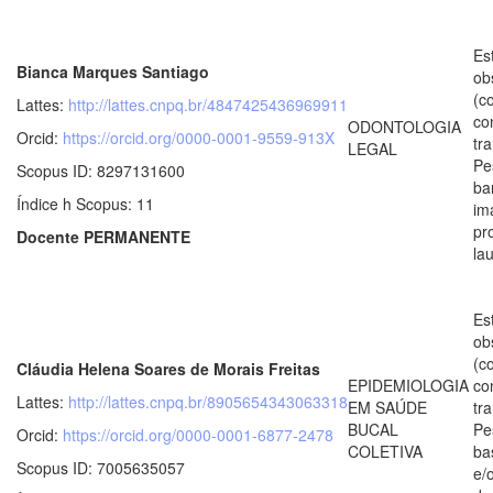
Es
Bianca Marques Santiago
ob
(c
Lattes:
http://lattes.cnpq.br/4847425436969911
co
ODONTOLOGIA
Orcid:
https://orcid.org/0000-0001-9559-913X
tr
LEGAL
Pe
Scopus ID: 8297131600
ba
Índice h Scopus: 11
im
pr
Docente PERMANENTE
la
Es
ob
(c
Cláudia Helena Soares de Morais Freitas
EPIDEMIOLOGIA
co
Lattes:
http://lattes.cnpq.br/8905654343063318
EM SAÚDE
tr
BUCAL
Pe
Orcid:
https://orcid.org/0000-0001-6877-2478
COLETIVA
ba
Scopus ID: 7005635057
e/