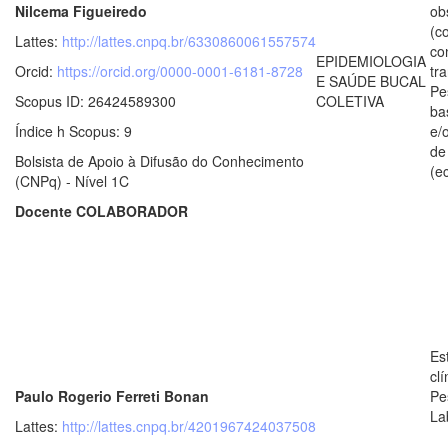
Nilcema Figueiredo
ob
(c
Lattes:
http://lattes.cnpq.br/6330860061557574
co
EPIDEMIOLOGIA
Orcid:
https://orcid.org/0000-0001-6181-8728
tr
E SAÚDE BUCAL
Pe
Scopus ID: 26424589300
COLETIVA
ba
Índice h Scopus: 9
e/
de
Bolsista de Apoio à Difusão do Conhecimento
(e
(CNPq) - Nível 1C
Docente COLABORADOR
Es
clí
Paulo Rogerio Ferreti Bonan
Pe
La
Lattes:
http://lattes.cnpq.br/4201967424037508