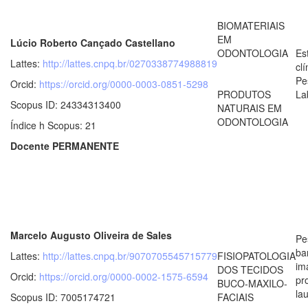
BIOMATERIAIS
EM
Lúcio Roberto Cançado Castellano
ODONTOLOGIA
Es
Lattes:
http://lattes.cnpq.br/0270338774988819
clí
Pe
Orcid:
https://orcid.org/0000-0003-0851-5298
PRODUTOS
La
Scopus ID: 24334313400
NATURAIS EM
ODONTOLOGIA
Índice h Scopus: 21
Docente PERMANENTE
Marcelo Augusto Oliveira de Sales
Pe
ba
Lattes:
http://lattes.cnpq.br/9070705545715779
FISIOPATOLOGIA
im
DOS TECIDOS
Orcid:
https://orcid.org/0000-0002-1575-6594
pr
BUCO-MAXILO-
la
Scopus ID: 7005174721
FACIAIS