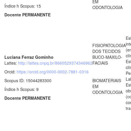
EM
Índice h Scopus: 15
ODONTOLOGIA
Docente PERMANENTE
Es
in
FISIOPATOLOGIA
(e
DOS TECIDOS
clí
Luciana Ferraz Gominho
BUCO-MAXILO-
Es
Lattes:
http://lattes.cnpq.br/8660529374346962
FACIAIS
clí
Orcid:
https://orcid.org/0000-0002-7881-0316
Pe
La
Scopus ID: 15044283300
BIOMATERIAIS
Es
EM
Índice h Scopus: 9
ob
ODONTOLOGIA
(c
Docente PERMANENTE
co
tr