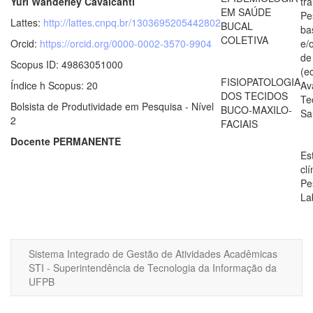
Yuri Wanderley Cavalcanti
tr
EM SAÚDE
Pe
Lattes:
http://lattes.cnpq.br/1303695205442802
BUCAL
ba
COLETIVA
Orcid:
https://orcid.org/0000-0002-3570-9904
e/
de
Scopus ID: 49863051000
(e
FISIOPATOLOGIA
Índice h Scopus: 20
Av
DOS TECIDOS
Te
Bolsista de Produtividade em Pesquisa - Nível
BUCO-MAXILO-
Sa
2
FACIAIS
Docente PERMANENTE
Es
clí
Pe
La
Sistema Integrado de Gestão de Atividades Acadêmicas
STI - Superintendência de Tecnologia da Informação da
UFPB