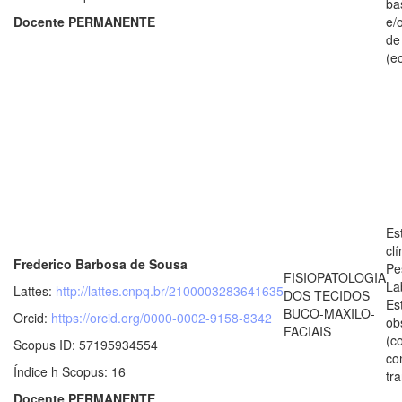
ba
Docente PERMANENTE
e/
de
(e
Es
clí
Frederico Barbosa de Sousa
Pe
FISIOPATOLOGIA
La
Lattes:
http://lattes.cnpq.br/2100003283641635
DOS TECIDOS
Es
BUCO-MAXILO-
Orcid:
https://orcid.org/0000-0002-9158-8342
ob
FACIAIS
(c
Scopus ID: 57195934554
co
Índice h Scopus: 16
tr
Docente PERMANENTE