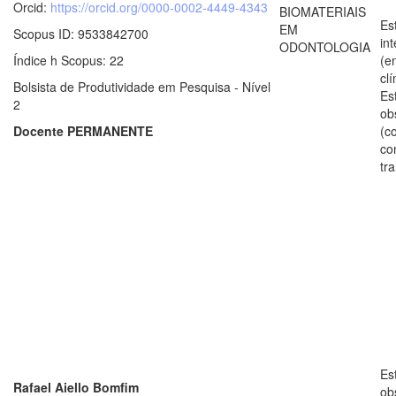
Orcid:
https://orcid.org/0000-0002-4449-4343
BIOMATERIAIS
Es
EM
Scopus ID: 9533842700
in
ODONTOLOGIA
Índice h Scopus: 22
(e
clí
Bolsista de Produtividade em Pesquisa - Nível
Es
2
ob
Docente PERMANENTE
(c
co
tr
Es
Rafael Aiello Bomfim
ob