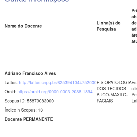
Pr
ab
Linha(s) de
de
Nome do Docente
Pesquisa
ad
ár
at
Adriano Francisco Alves
Lattes:
http://lattes.cnpq.br/6253941044752000
FISIOPATOLOGIA
Es
DOS TECIDOS
clí
Orcid:
https://orcid.org/0000-0003-2038-1894
BUCO-MAXILO-
Pe
Scopus ID: 55879083000
FACIAIS
La
Índice h Scopus: 13
Docente PERMANENTE