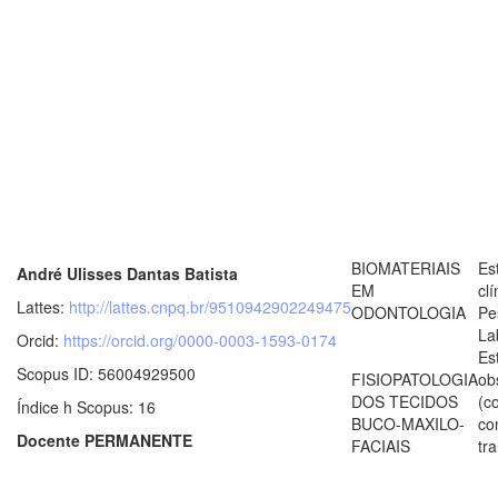
BIOMATERIAIS
Es
André Ulisses Dantas Batista
EM
clí
Lattes:
http://lattes.cnpq.br/9510942902249475
ODONTOLOGIA
Pe
La
Orcid:
https://orcid.org/0000-0003-1593-0174
Es
Scopus ID: 56004929500
FISIOPATOLOGIA
ob
DOS TECIDOS
(c
Índice h Scopus: 16
BUCO-MAXILO-
co
Docente PERMANENTE
FACIAIS
tr