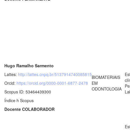
Hugo Ramalho Sarmento
Lattes:
http://lattes.cnpq.br/5137914740085815
Es
BIOMATERIAIS
clí
Orcid:
https://orcid.org/0000-0001-6877-2478
EM
Pe
ODONTOLOGIA
Scopus ID: 53464439300
La
Índice h Scopus
Docente COLABORADOR
Es