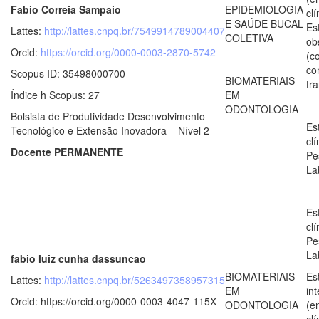
Fabio Correia Sampaio
EPIDEMIOLOGIA
clí
E SAÚDE BUCAL
Es
Lattes:
http://lattes.cnpq.br/7549914789004407
COLETIVA
ob
Orcid:
https://orcid.org/0000-0003-2870-5742
(c
co
Scopus ID: 35498000700
BIOMATERIAIS
tr
Índice h Scopus: 27
EM
ODONTOLOGIA
Bolsista de Produtividade Desenvolvimento
Es
Tecnológico e Extensão Inovadora – Nível 2
clí
Docente PERMANENTE
Pe
La
Es
clí
Pe
La
fabio luiz cunha dassuncao
BIOMATERIAIS
Es
Lattes:
http://lattes.cnpq.br/5263497358957315
EM
in
Orcid: https://orcid.org/0000-0003-4047-115X
ODONTOLOGIA
(e
clí