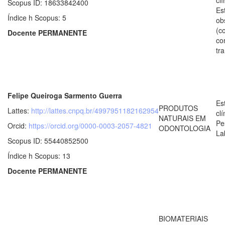
Scopus ID: 18633842400
Es
Índice h Scopus: 5
ob
(c
Docente PERMANENTE
co
tr
Felipe Queiroga Sarmento Guerra
Es
PRODUTOS
Lattes:
http://lattes.cnpq.br/4997951182162954
clí
NATURAIS EM
Pe
Orcid:
https://orcid.org/0000-0003-2057-4821
ODONTOLOGIA
La
Scopus ID: 55440852500
Índice h Scopus: 13
Docente PERMANENTE
BIOMATERIAIS