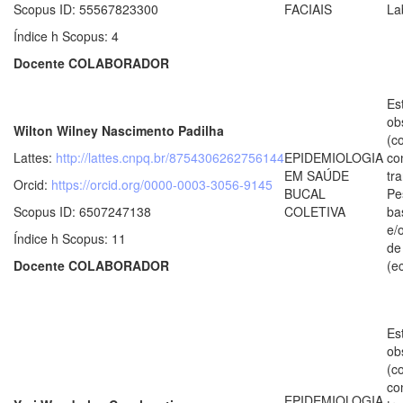
Scopus ID: 55567823300
FACIAIS
La
Índice h Scopus: 4
Docente COLABORADOR
Es
ob
Wilton Wilney Nascimento Padilha
(c
Lattes:
http://lattes.cnpq.br/8754306262756144
EPIDEMIOLOGIA
co
EM SAÚDE
tr
Orcid:
https://orcid.org/0000-0003-3056-9145
BUCAL
Pe
Scopus ID: 6507247138
COLETIVA
ba
e/
Índice h Scopus: 11
de
Docente COLABORADOR
(e
Es
ob
(c
co
EPIDEMIOLOGIA