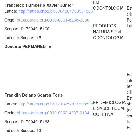
EM
Francisco Humberto Xavier Junior
ODONTOLOGIA
Es
Lattes:
http://lattes.cnpq.br/8704684733554389
clí
Orcid:
https://orcid.org/0000-0001-8238-3380
Pe
PRODUTOS
La
Scopus ID: 7004015168
NATURAIS EM
Índice h Scopus: 15
ODONTOLOGIA
Docente PERMANENTE
Es
in
(e
clí
Franklin Delano Soares Forte
Es
EPIDEMIOLOGIA
Lattes:
http://lattes.cnpq.br/1213257434295598
ob
E SAÚDE BUCAL
(c
Orcid:
https://orcid.org/0000-0003-4237-0184
COLETIVA
co
Scopus ID: 7004015168
tr
Pe
Índice h Scopus: 13