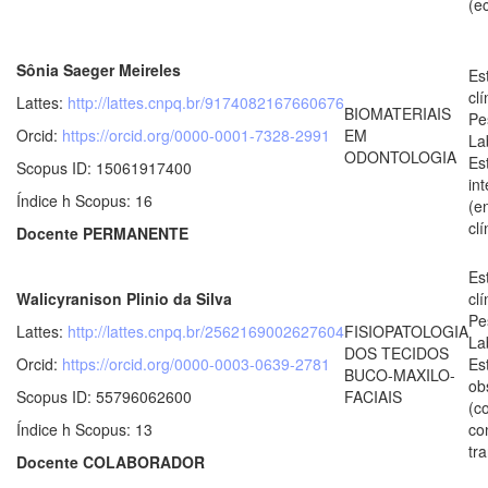
(e
Sônia Saeger Meireles
Es
clí
Lattes:
http://lattes.cnpq.br/9174082167660676
BIOMATERIAIS
Pe
Orcid:
https://orcid.org/0000-0001-7328-2991
EM
La
ODONTOLOGIA
Es
Scopus ID: 15061917400
in
Índice h Scopus: 16
(e
clí
Docente PERMANENTE
Es
Walicyranison Plinio da Silva
clí
Pe
Lattes:
http://lattes.cnpq.br/2562169002627604
FISIOPATOLOGIA
La
DOS TECIDOS
Orcid:
https://orcid.org/0000-0003-0639-2781
Es
BUCO-MAXILO-
ob
Scopus ID: 55796062600
FACIAIS
(c
Índice h Scopus: 13
co
tr
Docente COLABORADOR