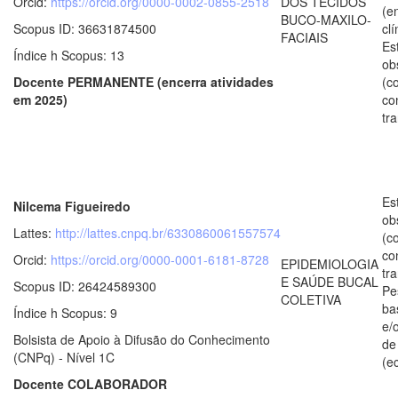
Orcid:
https://orcid.org/0000-0002-0855-2518
DOS TECIDOS
(e
BUCO-MAXILO-
Scopus ID: 36631874500
clí
FACIAIS
Es
Índice h Scopus: 13
ob
Docente PERMANENTE (encerra atividades
(c
em 2025)
co
tr
Es
Nilcema Figueiredo
ob
Lattes:
http://lattes.cnpq.br/6330860061557574
(c
co
Orcid:
https://orcid.org/0000-0001-6181-8728
EPIDEMIOLOGIA
tr
E SAÚDE BUCAL
Scopus ID: 26424589300
Pe
COLETIVA
ba
Índice h Scopus: 9
e/
Bolsista de Apoio à Difusão do Conhecimento
de
(CNPq) - Nível 1C
(e
Docente COLABORADOR