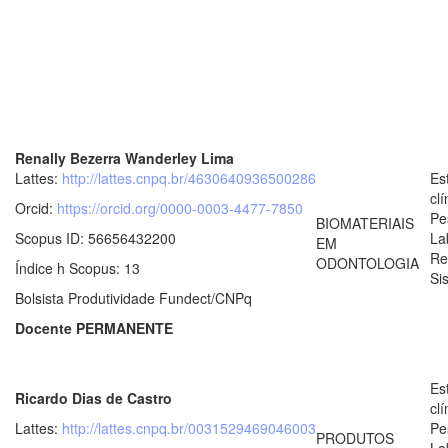
Renally Bezerra Wanderley Lima
Lattes:
http://lattes.cnpq.br/4630640936500286
Es
clí
Orcid:
https://orcid.org/0000-0003-4477-7850
Pe
BIOMATERIAIS
Scopus ID: 56656432200
La
EM
Re
ODONTOLOGIA
Índice h Scopus: 13
Si
Bolsista Produtividade Fundect/CNPq
Docente PERMANENTE
Es
Ricardo Dias de Castro
clí
Lattes:
http://lattes.cnpq.br/0031529469046003
Pe
PRODUTOS
La