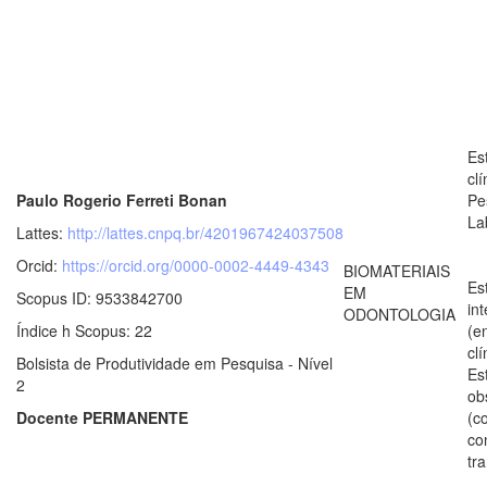
Es
clí
Paulo Rogerio Ferreti Bonan
Pe
La
Lattes:
http://lattes.cnpq.br/4201967424037508
Orcid:
https://orcid.org/0000-0002-4449-4343
BIOMATERIAIS
Es
EM
Scopus ID: 9533842700
in
ODONTOLOGIA
Índice h Scopus: 22
(e
clí
Bolsista de Produtividade em Pesquisa - Nível
Es
2
ob
Docente PERMANENTE
(c
co
tr