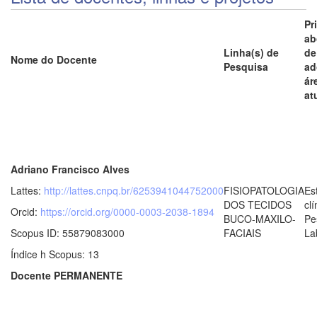
Pr
ab
Linha(s) de
de
Nome do Docente
Pesquisa
ad
ár
at
Adriano Francisco Alves
Lattes:
http://lattes.cnpq.br/6253941044752000
FISIOPATOLOGIA
Es
DOS TECIDOS
clí
Orcid:
https://orcid.org/0000-0003-2038-1894
BUCO-MAXILO-
Pe
Scopus ID: 55879083000
FACIAIS
La
Índice h Scopus: 13
Docente PERMANENTE