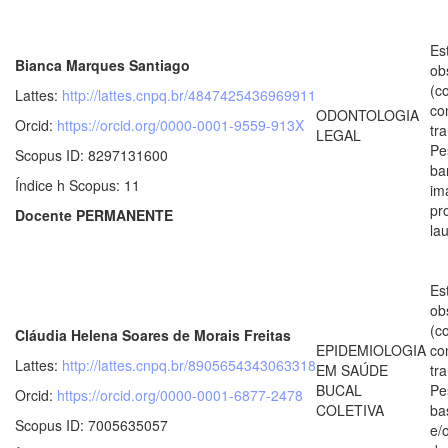
Es
Bianca Marques Santiago
ob
(c
Lattes:
http://lattes.cnpq.br/4847425436969911
co
ODONTOLOGIA
Orcid:
https://orcid.org/0000-0001-9559-913X
tr
LEGAL
Pe
Scopus ID: 8297131600
ba
Índice h Scopus: 11
im
pr
Docente PERMANENTE
la
Es
ob
(c
Cláudia Helena Soares de Morais Freitas
EPIDEMIOLOGIA
co
Lattes:
http://lattes.cnpq.br/8905654343063318
EM SAÚDE
tr
BUCAL
Pe
Orcid:
https://orcid.org/0000-0001-6877-2478
COLETIVA
ba
Scopus ID: 7005635057
e/