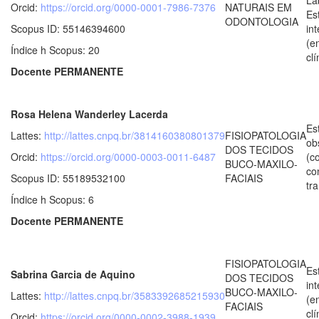
Orcid:
https://orcid.org/0000-0001-7986-7376
NATURAIS EM
Es
ODONTOLOGIA
Scopus ID: 55146394600
in
(e
Índice h Scopus: 20
clí
Docente PERMANENTE
Rosa Helena Wanderley Lacerda
Es
Lattes:
http://lattes.cnpq.br/3814160380801379
FISIOPATOLOGIA
ob
DOS TECIDOS
Orcid:
https://orcid.org/0000-0003-0011-6487
(c
BUCO-MAXILO-
co
Scopus ID: 55189532100
FACIAIS
tr
Índice h Scopus: 6
Docente PERMANENTE
FISIOPATOLOGIA
Es
Sabrina Garcia de Aquino
DOS TECIDOS
in
BUCO-MAXILO-
Lattes:
http://lattes.cnpq.br/3583392685215930
(e
FACIAIS
clí
Orcid:
https://orcid.org/0000-0002-3988-1939