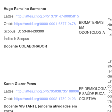
Hugo Ramalho Sarmento
Lattes:
http://lattes.cnpq.br/5137914740085815
Es
BIOMATERIAIS
Orcid:
https://orcid.org/0000-0001-6877-2478
clí
EM
Pe
Scopus ID: 53464439300
ODONTOLOGIA
La
Índice h Scopus
Docente COLABORADOR
Es
in
(e
clí
Es
Karen Glazer Peres
ob
EPIDEMIOLOGIA
Lattes:
http://lattes.cnpq.br/5795038735188096
(c
E SAÚDE BUCAL
co
Orcid:
https://orcid.org/0000-0002-1730-2123
COLETIVA
tr
Docente VISITANTE (encerra atividades em
Pe
2025)
ba