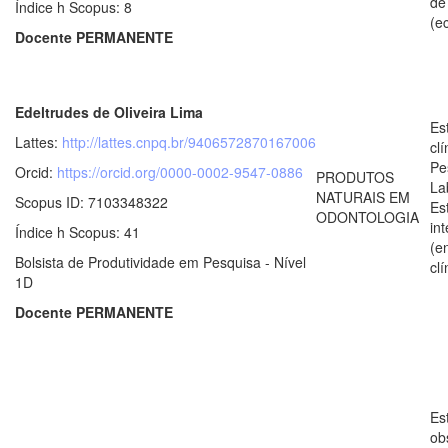
de
Índice h Scopus: 8
(e
Docente PERMANENTE
Edeltrudes de Oliveira Lima
Es
Lattes:
http://lattes.cnpq.br/9406572870167006
clí
Pe
Orcid:
https://orcid.org/0000-0002-9547-0886
PRODUTOS
La
NATURAIS EM
Scopus ID: 7103348322
Es
ODONTOLOGIA
in
Índice h Scopus: 41
(e
Bolsista de Produtividade em Pesquisa - Nível
clí
1D
Docente PERMANENTE
Es
ob