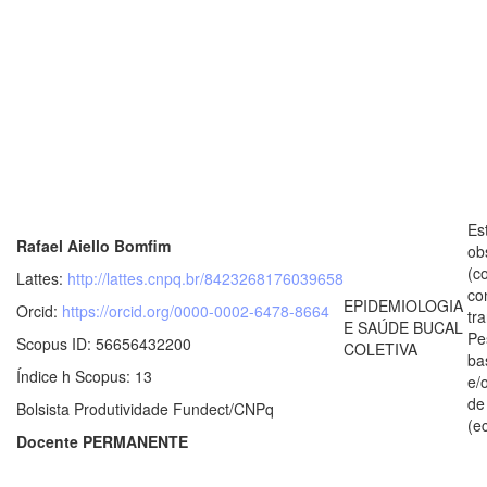
Es
Rafael Aiello Bomfim
ob
(c
Lattes:
http://lattes.cnpq.br/8423268176039658
co
EPIDEMIOLOGIA
Orcid:
https://orcid.org/0000-0002-6478-8664
tr
E SAÚDE BUCAL
Pe
Scopus ID: 56656432200
COLETIVA
ba
Índice h Scopus: 13
e/
de
Bolsista Produtividade Fundect/CNPq
(e
Docente PERMANENTE