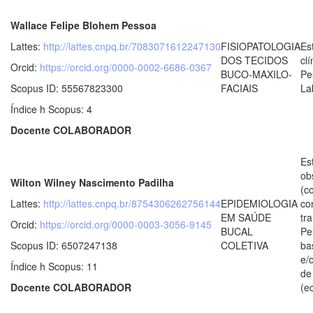
Wallace Felipe Blohem Pessoa
Lattes:
http://lattes.cnpq.br/7083071612247130
FISIOPATOLOGIA
Es
DOS TECIDOS
clí
Orcid:
https://orcid.org/0000-0002-6686-0367
BUCO-MAXILO-
Pe
Scopus ID: 55567823300
FACIAIS
La
Índice h Scopus: 4
Docente COLABORADOR
Es
ob
Wilton Wilney Nascimento Padilha
(c
Lattes:
http://lattes.cnpq.br/8754306262756144
EPIDEMIOLOGIA
co
EM SAÚDE
tr
Orcid:
https://orcid.org/0000-0003-3056-9145
BUCAL
Pe
Scopus ID: 6507247138
COLETIVA
ba
e/
Índice h Scopus: 11
de
Docente COLABORADOR
(e