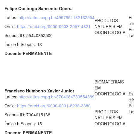
Felipe Queiroga Sarmento Guerra
Lattes:
http://lattes.cnpq.br/4997951182162954
Es
PRODUTOS
clí
Orcid:
https://orcid.org/0000-0003-2057-4821
NATURAIS EM
Pe
ODONTOLOGIA
Scopus ID: 55440852500
La
Índice h Scopus: 13
Docente PERMANENTE
BIOMATERIAIS
EM
Francisco Humberto Xavier Junior
ODONTOLOGIA
Es
Lattes:
http://lattes.cnpq.br/8704684733554389
clí
Orcid:
https://orcid.org/0000-0001-8238-3380
Pe
PRODUTOS
La
Scopus ID: 7004015168
NATURAIS EM
Índice h Scopus: 15
ODONTOLOGIA
Docente PERMANENTE