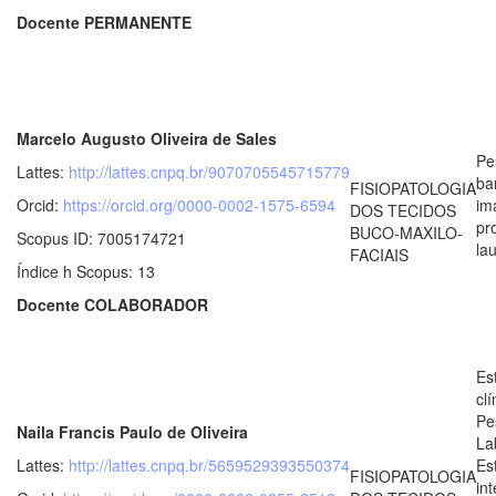
Docente PERMANENTE
Marcelo Augusto Oliveira de Sales
Pe
Lattes:
http://lattes.cnpq.br/9070705545715779
ba
FISIOPATOLOGIA
Orcid:
https://orcid.org/0000-0002-1575-6594
im
DOS TECIDOS
pr
BUCO-MAXILO-
Scopus ID: 7005174721
la
FACIAIS
Índice h Scopus: 13
Docente COLABORADOR
Es
clí
Pe
Naila Francis Paulo de Oliveira
La
Lattes:
http://lattes.cnpq.br/5659529393550374
Es
FISIOPATOLOGIA
in