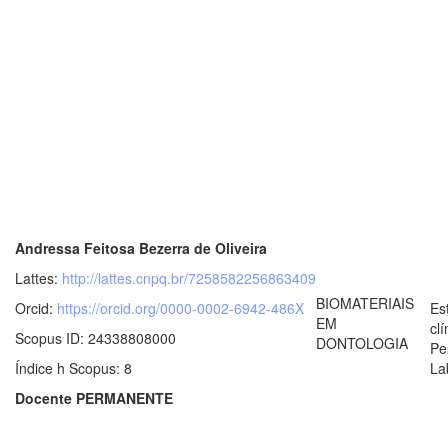
Andressa Feitosa Bezerra de Oliveira
Lattes:
http://lattes.cnpq.br/7258582256863409
BIOMATERIAIS
Orcid:
https://orcid.org/0000-0002-6942-486X
Es
EM
clí
Scopus ID: 24338808000
DONTOLOGIA
Pe
Índice h Scopus: 8
La
Docente PERMANENTE