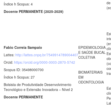
de
Índice h Scopus: 4
(e
Docente PERMANENTE (2025-2029)
Es
in
(e
Fabio Correia Sampaio
EPIDEMIOLOGIA
clí
E SAÚDE BUCAL
Es
Lattes:
http://lattes.cnpq.br/7549914789004407
COLETIVA
ob
Orcid:
https://orcid.org/0000-0003-2870-5742
(c
co
Scopus ID: 35498000700
BIOMATERIAIS
tr
Índice h Scopus: 27
EM
ODONTOLOGIA
Bolsista de Produtividade Desenvolvimento
Es
Tecnológico e Extensão Inovadora – Nível 2
clí
Docente PERMANENTE
Pe
La