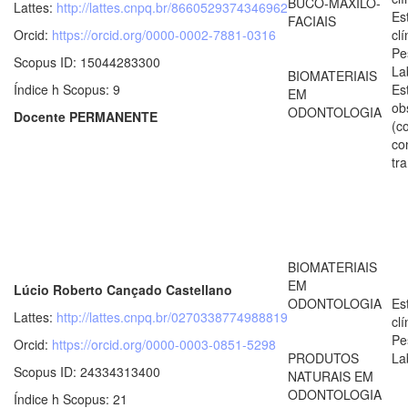
BUCO-MAXILO-
Lattes:
http://lattes.cnpq.br/8660529374346962
Es
FACIAIS
Orcid:
https://orcid.org/0000-0002-7881-0316
clí
Pe
Scopus ID: 15044283300
La
BIOMATERIAIS
Índice h Scopus: 9
Es
EM
ob
ODONTOLOGIA
Docente PERMANENTE
(c
co
tr
BIOMATERIAIS
EM
Lúcio Roberto Cançado Castellano
ODONTOLOGIA
Es
Lattes:
http://lattes.cnpq.br/0270338774988819
clí
Pe
Orcid:
https://orcid.org/0000-0003-0851-5298
PRODUTOS
La
Scopus ID: 24334313400
NATURAIS EM
ODONTOLOGIA
Índice h Scopus: 21