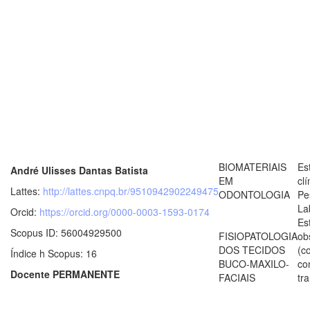
BIOMATERIAIS
Es
André Ulisses Dantas Batista
EM
clí
Lattes:
http://lattes.cnpq.br/9510942902249475
ODONTOLOGIA
Pe
La
Orcid:
https://orcid.org/0000-0003-1593-0174
Es
Scopus ID: 56004929500
FISIOPATOLOGIA
ob
DOS TECIDOS
(c
Índice h Scopus: 16
BUCO-MAXILO-
co
Docente PERMANENTE
FACIAIS
tr