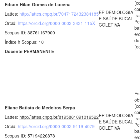
(c
Edson Hilan Gomes de Lucena
co
EPIDEMIOLOGIA
Lattes:
http://lattes.cnpq.br/7047172432384185
tr
E SAÚDE BUCAL
Pe
Orcid:
https://orcid.org/0000-0003-3431-115X
COLETIVA
ba
Scopus ID: 38761167900
e/
de
Índice h Scopus: 10
(e
Docente PERMANENTE
Es
ob
(c
Eliane Batista de Medeiros Serpa
co
EPIDEMIOLOGIA
Lattes:
http://lattes.cnpq.br/8195861091016522
tr
E SAÚDE BUCAL
Pe
Orcid:
https://orcid.org/0000-0002-9119-4079
COLETIVA
ba
Scopus ID: 57194226878
e/