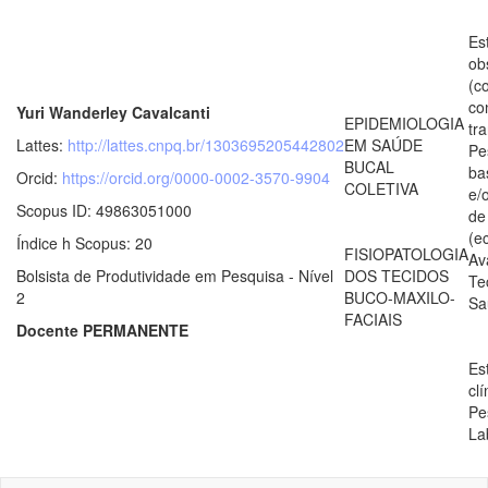
Es
ob
(c
co
Yuri Wanderley Cavalcanti
EPIDEMIOLOGIA
tr
Lattes:
http://lattes.cnpq.br/1303695205442802
EM SAÚDE
Pe
BUCAL
ba
Orcid:
https://orcid.org/0000-0002-3570-9904
COLETIVA
e/
Scopus ID: 49863051000
de
(e
Índice h Scopus: 20
FISIOPATOLOGIA
Av
Bolsista de Produtividade em Pesquisa - Nível
DOS TECIDOS
Te
2
BUCO-MAXILO-
Sa
FACIAIS
Docente PERMANENTE
Es
clí
Pe
La