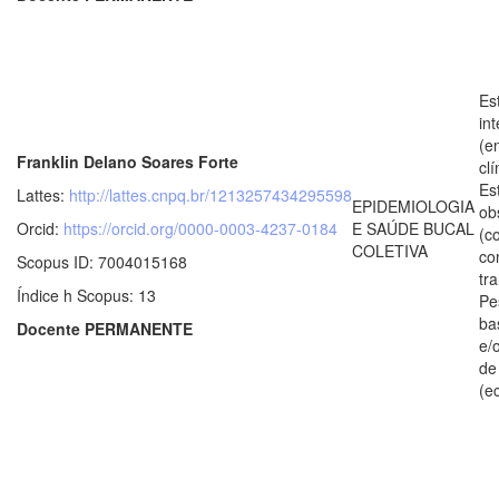
Es
in
(e
Franklin Delano Soares Forte
clí
Es
Lattes:
http://lattes.cnpq.br/1213257434295598
EPIDEMIOLOGIA
ob
Orcid:
https://orcid.org/0000-0003-4237-0184
E SAÚDE BUCAL
(c
COLETIVA
co
Scopus ID: 7004015168
tr
Índice h Scopus: 13
Pe
ba
Docente PERMANENTE
e/
de
(e