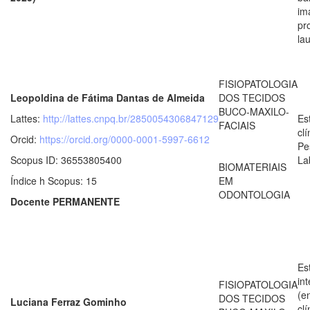
im
pr
la
FISIOPATOLOGIA
Leopoldina de Fátima Dantas de Almeida
DOS TECIDOS
BUCO-MAXILO-
Lattes:
http://lattes.cnpq.br/2850054306847129
Es
FACIAIS
clí
Orcid:
https://orcid.org/0000-0001-5997-6612
Pe
Scopus ID: 36553805400
La
BIOMATERIAIS
Índice h Scopus: 15
EM
ODONTOLOGIA
Docente PERMANENTE
Es
in
FISIOPATOLOGIA
(e
DOS TECIDOS
Luciana Ferraz Gominho
clí