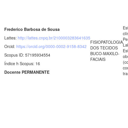
Es
Frederico Barbosa de Sousa
clí
Lattes:
http://lattes.cnpq.br/2100003283641635
Pe
FISIOPATOLOGIA
La
Orcid:
https://orcid.org/0000-0002-9158-8342
DOS TECIDOS
Es
BUCO-MAXILO-
Scopus ID: 57195934554
ob
FACIAIS
(c
Índice h Scopus: 16
co
Docente PERMANENTE
tr