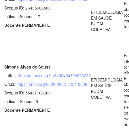
Es
Scopus ID: 26435688500
ob
EPIDEMIOLOGIA
(c
Índice h Scopus: 17
EM SAÚDE
co
BUCAL
Docente PERMANENTE
tr
COLETIVA
Es
in
Simone Alves de Sousa
(e
clí
Lattes:
http://lattes.cnpq.br/8499404826503282
Es
EPIDEMIOLOGIA
Orcid:
https://orcid.org/0000-0002-3254-9036
ob
EM SAÚDE
(c
BUCAL
Scopus ID: 55437168600
co
COLETIVA
Índice h Scopus: 9
tr
Pe
Docente PERMANENTE
ba
e/
de