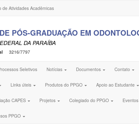
o de Atividades Acadêmicas
DE PÓS-GRADUAÇÃO EM ODONTOLOG
EDERAL DA PARAÍBA
al
3216/7797
rocessos Seletivos
Notícias
Documentos
Contato
Links úteis
Produtos do PPGO
Apoio ao Estudante
aliação CAPES
Projetos
Colegiado do PPGO
Evento
ssos PPGO