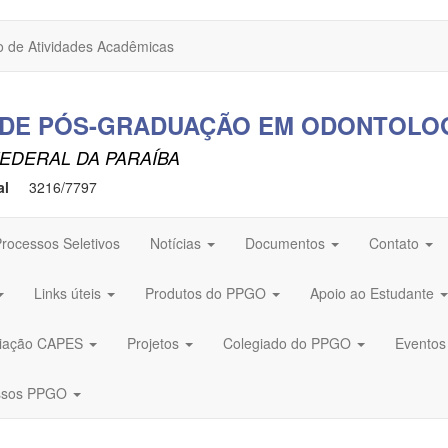
o de Atividades Acadêmicas
DE PÓS-GRADUAÇÃO EM ODONTOLOG
EDERAL DA PARAÍBA
al
3216/7797
rocessos Seletivos
Notícias
Documentos
Contato
Links úteis
Produtos do PPGO
Apoio ao Estudante
aliação CAPES
Projetos
Colegiado do PPGO
Evento
ssos PPGO