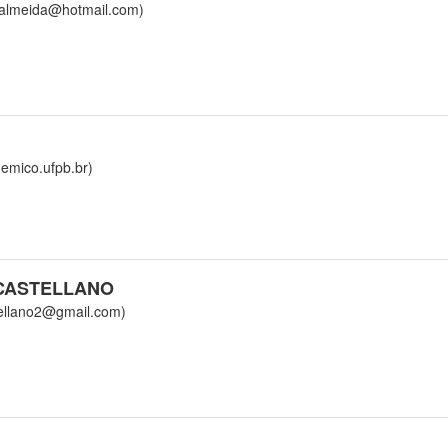
lmeida@hotmail.com)
ico.ufpb.br)
CASTELLANO
llano2@gmail.com)