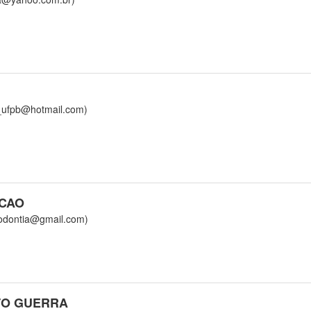
fpb@hotmail.com)
NCAO
dontia@gmail.com)
TO GUERRA