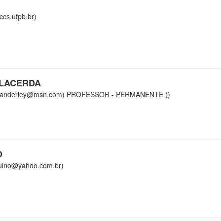
s.ufpb.br)
LACERDA
anderley@msn.com)
PROFESSOR - PERMANENTE ()
O
ino@yahoo.com.br)