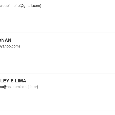
eupinheiro@gmail.com)
ONAN
yahoo.com)
EY E LIMA
a@academico.ufpb.br)