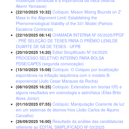
mudanças climáticas e a importância da física (Márcia
Akemi Yamasoe)
(22/10/2025 10:32)
Colóquio: Meson Mixing Bounds on Z'
Mass in the Alignment Limit: Establishing the
Phenomenological Viability of the 331 Model (Patricio
Escalona Contreras)
(22/10/2025 08:14)
CHAMADA INTERNA Nº 05/2025/PPGF
- PRÉ SELEÇÃO DE TESES PARA O PRÊMIO LENILDE
DUARTE DE SÁ DE TESES - UFPB
(20/10/2025 14:20)
Edital Simplificado Nº 04/2025:
PROCESSO SELETIVO INTERNO PARA BOLSA
PDSE/CAPES (segunda convocação)
(15/10/2025 15:08)
Colóquio: O Colapso por localização
espontânea na inflação taquiônica com o modelo B-
exponencial (Julio Cesar Marques da Rocha)
(08/10/2025 16:25)
Colóquio: Extensões em teorias f(R) e
alguns resultados em cosmologia e astrofísica (Elias Brito
Alves Júnior)
(01/10/2025 07:55)
Colóquio: Manipulação Coerente de luz
em um sistemas de átomos frios (João Carlos de Aquino
Carvalho)
(26/09/2025 16:00)
Resultado da análise das candidaturas
referente ao EDITAL SIMPLIFICADO Nº 03/2025