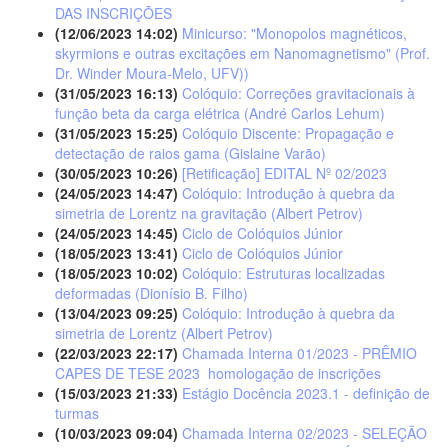
DAS INSCRIÇÕES
(12/06/2023 14:02)
Minicurso: "Monopolos magnéticos,
skyrmions e outras excitações em Nanomagnetismo" (Prof.
Dr. Winder Moura-Melo, UFV))
(31/05/2023 16:13)
Colóquio: Correções gravitacionais à
função beta da carga elétrica (André Carlos Lehum)
(31/05/2023 15:25)
Colóquio Discente: Propagação e
detectação de raios gama (Gislaine Varão)
(30/05/2023 10:26)
[Retificação] EDITAL Nº 02/2023
(24/05/2023 14:47)
Colóquio: Introdução à quebra da
simetria de Lorentz na gravitação (Albert Petrov)
(24/05/2023 14:45)
Ciclo de Colóquios Júnior
(18/05/2023 13:41)
Ciclo de Colóquios Júnior
(18/05/2023 10:02)
Colóquio: Estruturas localizadas
deformadas (Dionísio B. Filho)
(13/04/2023 09:25)
Colóquio: Introdução à quebra da
simetria de Lorentz (Albert Petrov)
(22/03/2023 22:17)
Chamada Interna 01/2023 - PRÊMIO
CAPES DE TESE 2023  homologação de inscrições
(15/03/2023 21:33)
Estágio Docência 2023.1 - definição de
turmas
(10/03/2023 09:04)
Chamada Interna 02/2023 - SELEÇÃO