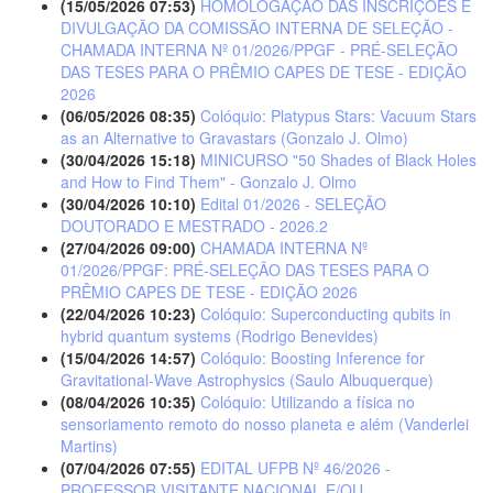
(15/05/2026 07:53)
HOMOLOGAÇÃO DAS INSCRIÇÕES E
DIVULGAÇÃO DA COMISSÃO INTERNA DE SELEÇÃO -
CHAMADA INTERNA Nº 01/2026/PPGF - PRÉ-SELEÇÃO
DAS TESES PARA O PRÊMIO CAPES DE TESE - EDIÇÃO
2026
(06/05/2026 08:35)
Colóquio: Platypus Stars: Vacuum Stars
as an Alternative to Gravastars (Gonzalo J. Olmo)
(30/04/2026 15:18)
MINICURSO "50 Shades of Black Holes
and How to Find Them" - Gonzalo J. Olmo
(30/04/2026 10:10)
Edital 01/2026 - SELEÇÃO
DOUTORADO E MESTRADO - 2026.2
(27/04/2026 09:00)
CHAMADA INTERNA Nº
01/2026/PPGF: PRÉ-SELEÇÃO DAS TESES PARA O
PRÊMIO CAPES DE TESE - EDIÇÃO 2026
(22/04/2026 10:23)
Colóquio: Superconducting qubits in
hybrid quantum systems (Rodrigo Benevides)
(15/04/2026 14:57)
Colóquio: Boosting Inference for
Gravitational-Wave Astrophysics (Saulo Albuquerque)
(08/04/2026 10:35)
Colóquio: Utilizando a física no
sensoriamento remoto do nosso planeta e além (Vanderlei
Martins)
(07/04/2026 07:55)
EDITAL UFPB Nº 46/2026 -
PROFESSOR VISITANTE NACIONAL E/OU