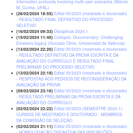
information protocols involving multi-user scenarios (Márcio
M. Cunha, UFAL)
(26/02/2024 18:55)
Edital 05/2023 (mestrado e doutorado)
- RESULTADO FINAL DEFINITIVO DO PROCESSO
SELETIVO
(16/02/2024 09:33)
Disciplinas 2024.1
(15/02/2024 11:40)
Colóquio: Documentary: Challenging
Einsteins legacy (Gonzalo Olmo, Univsersitat de València)
(13/02/2024 22:20)
Edital 05/2023 (mestrado e doutorado)
- RESULTADO DEFINITIVO DA PROVA ESCRITA E DA
AVALIAÇÃO DO CURRÍCULO E RESULTADO FINAL
PRELIMINAR DO PROCESSO SELETIVO
(13/02/2024 22:19)
Edital 05/2023 (mestrado e doutorado)
- RESPOSTAS AOS PEDIDOS DE RECONSIDERAÇÃO DA
AVALIAÇÃO DA PROVA
(08/02/2024 23:16)
Edital 05/2023 (mestrado e doutorado)
- RESULTADO PRELIMINAR DA PROVA ESCRITA E DA
AVALIAÇÃO DO CURRÍCULO
(02/02/2024 22:22)
Edital 05/2023 (SEMESTRE 2024.1):
CURSOS DE MESTRADO E DOUTORADO - MEMBROS
DA COMISSÃO DE SELEÇÃO
(02/02/2024 21:11)
Edital 05/2023 (mestrado e doutorado)
- HOMOLOGAÇÃO DEFINITIVA DAS INSCRIÇÕES