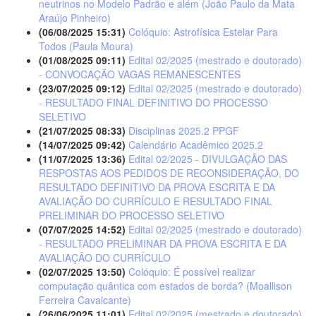
neutrinos no Modelo Padrão e além (João Paulo da Mata
Araújo Pinheiro)
(06/08/2025 15:31)
Colóquio: Astrofísica Estelar Para
Todos (Paula Moura)
(01/08/2025 09:11)
Edital 02/2025 (mestrado e doutorado)
- CONVOCAÇÃO VAGAS REMANESCENTES
(23/07/2025 09:12)
Edital 02/2025 (mestrado e doutorado)
- RESULTADO FINAL DEFINITIVO DO PROCESSO
SELETIVO
(21/07/2025 08:33)
Disciplinas 2025.2 PPGF
(14/07/2025 09:42)
Calendário Acadêmico 2025.2
(11/07/2025 13:36)
Edital 02/2025 - DIVULGAÇÃO DAS
RESPOSTAS AOS PEDIDOS DE RECONSIDERAÇÃO, DO
RESULTADO DEFINITIVO DA PROVA ESCRITA E DA
AVALIAÇÃO DO CURRÍCULO E RESULTADO FINAL
PRELIMINAR DO PROCESSO SELETIVO
(07/07/2025 14:52)
Edital 02/2025 (mestrado e doutorado)
- RESULTADO PRELIMINAR DA PROVA ESCRITA E DA
AVALIAÇÃO DO CURRÍCULO
(02/07/2025 13:50)
Colóquio: É possível realizar
computação quântica com estados de borda? (Moallison
Ferreira Cavalcante)
(26/06/2025 11:01)
Edital 02/2025 (mestrado e doutorado)