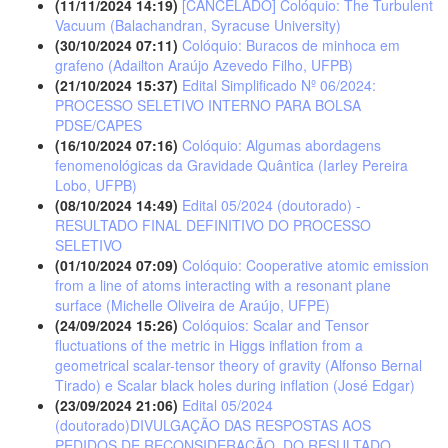
(11/11/2024 14:19)
[CANCELADO] Colóquio: The Turbulent
Vacuum (Balachandran, Syracuse University)
(30/10/2024 07:11)
Colóquio: Buracos de minhoca em
grafeno (Adailton Araújo Azevedo Filho, UFPB)
(21/10/2024 15:37)
Edital Simplificado Nº 06/2024:
PROCESSO SELETIVO INTERNO PARA BOLSA
PDSE/CAPES
(16/10/2024 07:16)
Colóquio: Algumas abordagens
fenomenológicas da Gravidade Quântica (Iarley Pereira
Lobo, UFPB)
(08/10/2024 14:49)
Edital 05/2024 (doutorado) -
RESULTADO FINAL DEFINITIVO DO PROCESSO
SELETIVO
(01/10/2024 07:09)
Colóquio: Cooperative atomic emission
from a line of atoms interacting with a resonant plane
surface (Michelle Oliveira de Araújo, UFPE)
(24/09/2024 15:26)
Colóquios: Scalar and Tensor
fluctuations of the metric in Higgs inflation from a
geometrical scalar-tensor theory of gravity (Alfonso Bernal
Tirado) e Scalar black holes during inflation (José Edgar)
(23/09/2024 21:06)
Edital 05/2024
(doutorado)DIVULGAÇÃO DAS RESPOSTAS AOS
PEDIDOS DE RECONSIDERAÇÃO, DO RESULTADO