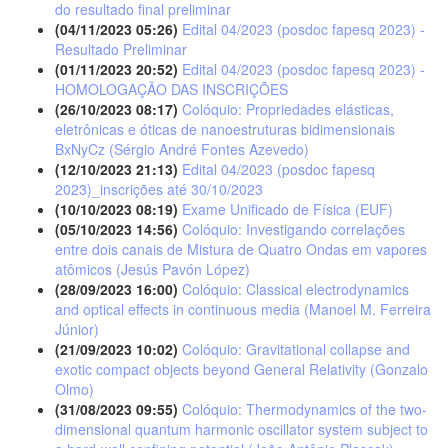
do resultado final preliminar
(04/11/2023 05:26)
Edital 04/2023 (posdoc fapesq 2023) -
Resultado Preliminar
(01/11/2023 20:52)
Edital 04/2023 (posdoc fapesq 2023) -
HOMOLOGAÇÃO DAS INSCRIÇÕES
(26/10/2023 08:17)
Colóquio: Propriedades elásticas,
eletrônicas e óticas de nanoestruturas bidimensionais
BxNyCz (Sérgio André Fontes Azevedo)
(12/10/2023 21:13)
Edital 04/2023 (posdoc fapesq
2023)_inscrições até 30/10/2023
(10/10/2023 08:19)
Exame Unificado de Física (EUF)
(05/10/2023 14:56)
Colóquio: Investigando correlações
entre dois canais de Mistura de Quatro Ondas em vapores
atômicos (Jesús Pavón López)
(28/09/2023 16:00)
Colóquio: Classical electrodynamics
and optical effects in continuous media (Manoel M. Ferreira
Júnior)
(21/09/2023 10:02)
Colóquio: Gravitational collapse and
exotic compact objects beyond General Relativity (Gonzalo
Olmo)
(31/08/2023 09:55)
Colóquio: Thermodynamics of the two-
dimensional quantum harmonic oscillator system subject to