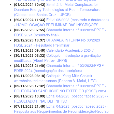
(01/02/2024 10:42)
Seminário: Metal Complexes for
Quantum Energy Technologies at Room Temperature
(Clebson dos Santos Cruz - UFOB)
(29/01/2024 11:33)
Edital 05/2023 (mestrado e doutorado)
- HOMOLOGAÇÃO PRELIMINAR DAS INSCRIÇÕES
(06/12/2023 07:55)
Chamada Interna nº 03/2023/PPGF -
PDSE 2024 (resultado final)
(02/12/2023 18:37)
CHAMADA INTERNA No 03/2023
PDSE 2024 - Resultado Preliminar
(30/11/2023 09:49)
Calendário Acadêmico 2024.1
(30/11/2023 08:32)
Colóquio: Introdução à gravitação
modificada (Albert Petrov, UFPB)
(29/11/2023 21:49)
Chamada Interna nº 03/2023/PPGF -
PDSE 2024 (homologação das inscrições)
(20/11/2023 08:18)
Colóquio: Yang-Mills Casimir
wormholes tridimensionais (Roberto V. Maluf, UFC)
(09/11/2023 17:32)
Chamada Interna nº 03/2023/PPGF -
DOUTORADO SANDUÍCHE NO EXTERIOR (PDSE) 2024
(08/11/2023 10:09)
Edital 04/2023 (posdoc fapesq 2023) -
RESULTADO FINAL DEFINITIVO
(07/11/2023 21:49)
Edital 04/2023 (posdoc fapesq 2023) -
Resposta aos Requerimentos de Reconsideração/Recurso