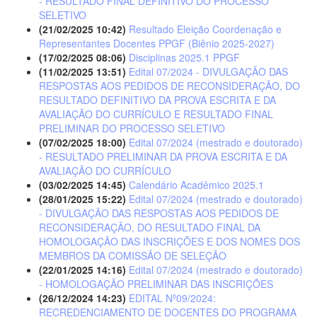
- RESULTADO FINAL DEFINITIVO DO PROCESSO
SELETIVO
(21/02/2025 10:42)
Resultado Eleição Coordenação e
Representantes Docentes PPGF (Biênio 2025-2027)
(17/02/2025 08:06)
Disciplinas 2025.1 PPGF
(11/02/2025 13:51)
Edital 07/2024 - DIVULGAÇÃO DAS
RESPOSTAS AOS PEDIDOS DE RECONSIDERAÇÃO, DO
RESULTADO DEFINITIVO DA PROVA ESCRITA E DA
AVALIAÇÃO DO CURRÍCULO E RESULTADO FINAL
PRELIMINAR DO PROCESSO SELETIVO
(07/02/2025 18:00)
Edital 07/2024 (mestrado e doutorado)
- RESULTADO PRELIMINAR DA PROVA ESCRITA E DA
AVALIAÇÃO DO CURRÍCULO
(03/02/2025 14:45)
Calendário Acadêmico 2025.1
(28/01/2025 15:22)
Edital 07/2024 (mestrado e doutorado)
- DIVULGAÇÃO DAS RESPOSTAS AOS PEDIDOS DE
RECONSIDERAÇÃO, DO RESULTADO FINAL DA
HOMOLOGAÇÃO DAS INSCRIÇÕES E DOS NOMES DOS
MEMBROS DA COMISSÃO DE SELEÇÃO
(22/01/2025 14:16)
Edital 07/2024 (mestrado e doutorado)
- HOMOLOGAÇÃO PRELIMINAR DAS INSCRIÇÕES
(26/12/2024 14:23)
EDITAL Nº09/2024:
RECREDENCIAMENTO DE DOCENTES DO PROGRAMA