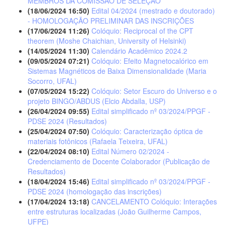
MEMBROS DA COMISSÃO DE SELEÇÃO
(18/06/2024 16:50)
Edital 04/2024 (mestrado e doutorado)
- HOMOLOGAÇÃO PRELIMINAR DAS INSCRIÇÕES
(17/06/2024 11:26)
Colóquio: Reciprocal of the CPT
theorem (Moshe Chaichian, University of Helsinki)
(14/05/2024 11:30)
Calendário Acadêmico 2024.2
(09/05/2024 07:21)
Colóquio: Efeito Magnetocalórico em
Sistemas Magnéticos de Baixa Dimensionalidade (Maria
Socorro, UFAL)
(07/05/2024 15:22)
Colóquio: Setor Escuro do Universo e o
projeto BINGO/ABDUS (Elcio Abdalla, USP)
(26/04/2024 09:55)
Edital simplificado nº 03/2024/PPGF -
PDSE 2024 (Resultados)
(25/04/2024 07:50)
Colóquio: Caracterização óptica de
materiais fotônicos (Rafaela Teixeira, UFAL)
(22/04/2024 08:10)
Edital Número 02/2024 -
Credenciamento de Docente Colaborador (Publicação de
Resultados)
(18/04/2024 15:46)
Edital simplificado nº 03/2024/PPGF -
PDSE 2024 (homologação das inscrições)
(17/04/2024 13:18)
CANCELAMENTO Colóquio: Interações
entre estruturas localizadas (João Guilherme Campos,
UFPE)