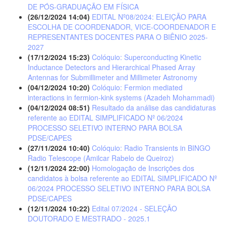
DE PÓS-GRADUAÇÃO EM FÍSICA
(26/12/2024 14:04)
EDITAL Nº08/2024: ELEIÇÃO PARA
ESCOLHA DE COORDENADOR, VICE-COORDENADOR E
REPRESENTANTES DOCENTES PARA O BIÊNIO 2025-
2027
(17/12/2024 15:23)
Colóquio: Superconducting Kinetic
Inductance Detectors and Hierarchical Phased Array
Antennas for Submillimeter and Millimeter Astronomy
(04/12/2024 10:20)
Colóquio: Fermion mediated
interactions in fermion-kink systems (Azadeh Mohammadi)
(04/12/2024 08:51)
Resultado da análise das candidaturas
referente ao EDITAL SIMPLIFICADO Nº 06/2024
PROCESSO SELETIVO INTERNO PARA BOLSA
PDSE/CAPES
(27/11/2024 10:40)
Colóquio: Radio Transients in BINGO
Radio Telescope (Amilcar Rabelo de Queiroz)
(12/11/2024 22:00)
Homologação de Inscrições dos
candidatos à bolsa referente ao EDITAL SIMPLIFICADO Nº
06/2024 PROCESSO SELETIVO INTERNO PARA BOLSA
PDSE/CAPES
(12/11/2024 10:22)
Edital 07/2024 - SELEÇÃO
DOUTORADO E MESTRADO - 2025.1