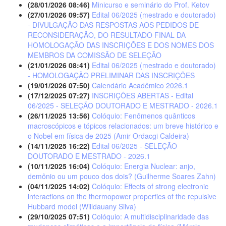
(28/01/2026 08:46)
Minicurso e seminário do Prof. Ketov
(27/01/2026 09:57)
Edital 06/2025 (mestrado e doutorado)
- DIVULGAÇÃO DAS RESPOSTAS AOS PEDIDOS DE
RECONSIDERAÇÃO, DO RESULTADO FINAL DA
HOMOLOGAÇÃO DAS INSCRIÇÕES E DOS NOMES DOS
MEMBROS DA COMISSÃO DE SELEÇÃO
(21/01/2026 08:41)
Edital 06/2025 (mestrado e doutorado)
- HOMOLOGAÇÃO PRELIMINAR DAS INSCRIÇÕES
(19/01/2026 07:50)
Calendário Acadêmico 2026.1
(17/12/2025 07:27)
INSCRIÇÕES ABERTAS - Edital
06/2025 - SELEÇÃO DOUTORADO E MESTRADO - 2026.1
(26/11/2025 13:56)
Colóquio: Fenômenos quânticos
macroscópicos e tópicos relacionados: um breve histórico e
o Nobel em física de 2025 (Amir Ordacgi Caldeira)
(14/11/2025 16:22)
Edital 06/2025 - SELEÇÃO
DOUTORADO E MESTRADO - 2026.1
(10/11/2025 16:04)
Colóquio: Energia Nuclear: anjo,
demônio ou um pouco dos dois? (Guilherme Soares Zahn)
(04/11/2025 14:02)
Colóquio: Effects of strong electronic
interactions on the thermopower properties of the repulsive
Hubbard model (Willdauany Silva)
(29/10/2025 07:51)
Colóquio: A multidisciplinaridade das