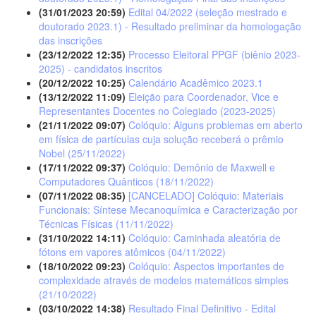
(31/01/2023 20:59)
Edital 04/2022 (seleção mestrado e
doutorado 2023.1) - Resultado preliminar da homologação
das inscrições
(23/12/2022 12:35)
Processo Eleitoral PPGF (biênio 2023-
2025) - candidatos inscritos
(20/12/2022 10:25)
Calendário Acadêmico 2023.1
(13/12/2022 11:09)
Eleição para Coordenador, Vice e
Representantes Docentes no Colegiado (2023-2025)
(21/11/2022 09:07)
Colóquio: Alguns problemas em aberto
em física de partículas cuja solução receberá o prêmio
Nobel (25/11/2022)
(17/11/2022 09:37)
Colóquio: Demônio de Maxwell e
Computadores Quânticos (18/11/2022)
(07/11/2022 08:35)
[CANCELADO] Colóquio: Materiais
Funcionais: Síntese Mecanoquímica e Caracterização por
Técnicas Físicas (11/11/2022)
(31/10/2022 14:11)
Colóquio: Caminhada aleatória de
fótons em vapores atômicos (04/11/2022)
(18/10/2022 09:23)
Colóquio: Aspectos importantes de
complexidade através de modelos matemáticos simples
(21/10/2022)
(03/10/2022 14:38)
Resultado Final Definitivo - Edital