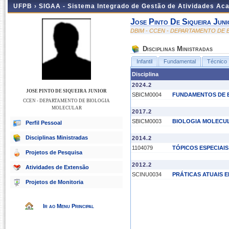
UFPB ›
SIGAA - Sistema Integrado de Gestão de Atividades Ac
Jose Pinto De Siqueira Juni
DBIM - CCEN - DEPARTAMENTO DE
Disciplinas Ministradas
Infantil
Fundamental
Técnico
Disciplina
2024.2
JOSE PINTO DE SIQUEIRA JUNIOR
SBICM0004
FUNDAMENTOS DE 
CCEN - DEPARTAMENTO DE BIOLOGIA
MOLECULAR
2017.2
SBICM0003
BIOLOGIA MOLECU
Perfil Pessoal
Disciplinas Ministradas
2014.2
1104079
TÓPICOS ESPECIAIS
Projetos de Pesquisa
2012.2
Atividades de Extensão
SCINU0034
PRÁTICAS ATUAIS E
Projetos de Monitoria
Ir ao Menu Principal